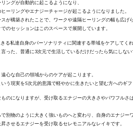
ーリングが自動的に起こるようになり、
のヒーリングやエナジーチャージが起こるようになりました。
ースが構築されたことで、
ワークや遠隔ヒーリングの幅も広げ
クでのセッションはこのスペースで展開しています。
生きる私達自身のパーソナリティに関連する帯域をケアしてく
と言った、普通に3次元で生活しているだけだったら気にしない
り遠心な自己の領域からのケアが起こります。
という現実を5次元的意識で軽やかに生きたいと望む方への
ギフ
なものになりますが、受け取るエナジーの大きさやパワフルさ
るで別物のように大きく強いものへと変わり、
自身のエナジー
上昇させるエナジーを受け取るセレモニアルなレイキです。