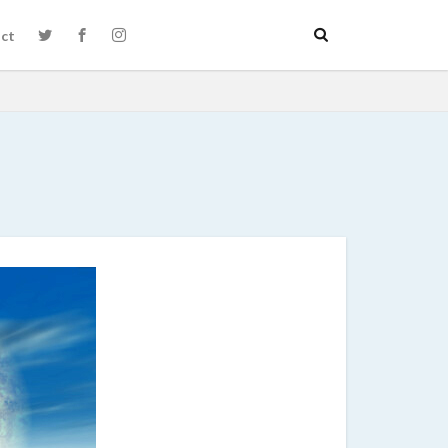
ct
絵本お披露目会