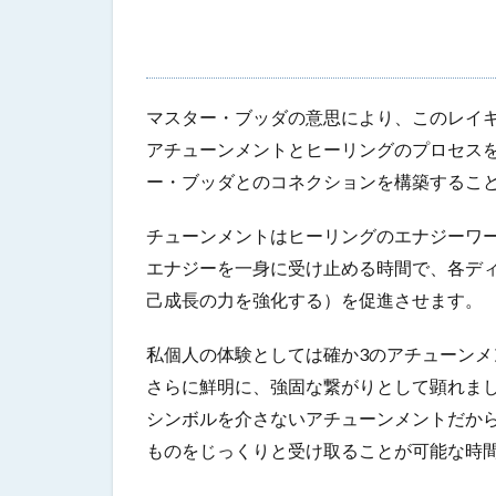
マスター・ブッダの意思により
、
このレイ
アチュ
ーンメントとヒーリングのプロセス
ー・ブッダとのコネクションを構築するこ
チューンメントはヒーリングのエナジーワ
エナジーを一身に受け止める時間で、
各デ
己成長の力を強化する）を促進させます。
私個人の体験としては確か3のアチューン
さらに鮮明に、強固な繋がりとして顕れま
シンボルを介さないアチューンメントだか
ものをじっくりと受け取ることが可能な時