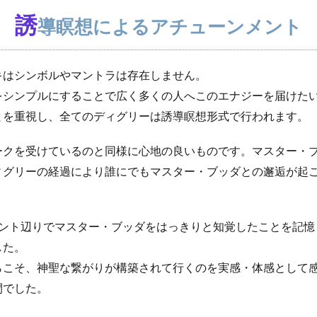
誘
導瞑想によるアチューンメント
キはシンボルやマントラは存在しません。
をシンプルにすることで広く多くの人へこのエナジーを届けた
とを重視し、全てのディグリーは誘導瞑想形式で行われます。
ークを受けているのと同様に心地の良いものです。
マスター・
ィグリーの経過により誰にでもマスター・ブッダとの邂逅が起
メント辺りでマスター・ブッダをはっきりと知覚したことを記憶
した。
らこそ、神聖な繋がりが構築されて行くのを実感・体感として
間でした。