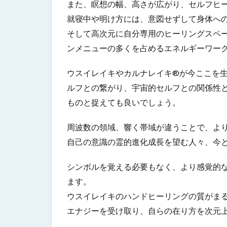
また、瞑想の幅、高さが広がり、セルフヒ
就寝中や明け方には、意図せずして身体へ
そして高次元に自分専用のヒーリングスペ
ンメニューの多くを占めるエネルギーワー
ウスイレイキやカルナレイキ®が今ここを
ルフとの繋がり、宇宙的セルフとの関係性
ものと
捉えても良いでしょう。
周波数の領域、響く帯域が違うことで、よ
自己の意識の霊的進化成長を望む人々、今
シンボルを覚える必要もなく、より感覚的
ます。
ウスイレイキのハンドヒーリングの質がま
エナジーを受け取り、
自らの在り方を次元