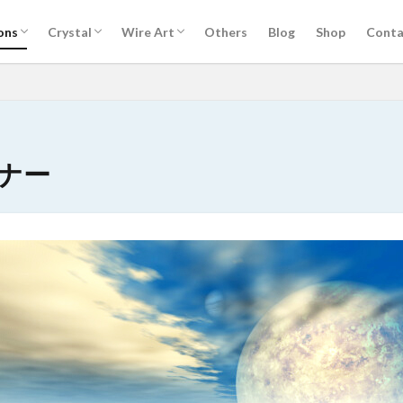
セッションについて
銀河の学校
The Tree of Life 生命の樹リターンジャー
レムリアンパッケージ
ウスイレイキセミナー
カルナレイキセミナー
ライタリアンレイキセミナー
お客様ご感想
クリスタルについて
クリスタル講座 Ver.2 （Zoomオンライン
クリスタルショップ
ワイヤーアートについて
Knot of Isis イシスの結び目® 誕生秘話
ワイヤーアート講座
ons
Crystal
Wire Art
Others
Blog
Shop
Conta
ニー
編）
セッションについて
銀河の学校
The Tree of Life 生命の樹リターンジャー
レムリアンパッケージ
ウスイレイキセミナー
カルナレイキセミナー
ライタリアンレイキセミナー
お客様ご感想
クリスタルについて
クリスタル講座 Ver.2 （Zoomオンライン
クリスタルショップ
ワイヤーアートについて
Knot of Isis イシスの結び目® 誕生秘話
ワイヤーアート講座
ニー
編）
ナー
れ
セッション記録
ボージャイストーン
天然石
石のこと
検索