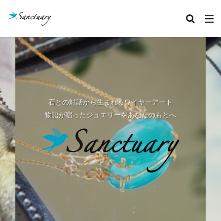
カテゴリー
タグ
クリスタルあれこれ
セッション記録
ボージャイストーン
天然石
石のこと
石との対話から生まれるワイヤーアート
絵本お披露目会
魂の声
物語が宿ったジュエリーをあなたのもとへ
検索