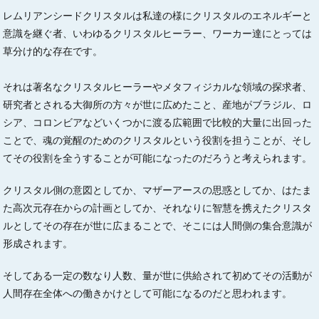
レムリアンシードクリスタルは私達の様にクリスタルのエネルギーと
意識を継ぐ者、いわゆるクリスタルヒーラー、ワーカー達にとっては
草分け的な存在です。
それは著名なクリスタルヒーラーやメタフィジカルな領域の探求者、
研究者とされる大御所の方々が世に広めたこと、産地がブラジル、ロ
シア、コロンビアなどいくつかに渡る広範囲で比較的大量に出回った
ことで、魂の覚醒のためのクリスタルという役割を担うことが、そし
てその役割を全うすることが可能になったのだろうと考えられます。
クリスタル側の意図としてか、マザーアースの思惑としてか、はたま
た高次元存在からの計画としてか、それなりに智慧を携えたクリスタ
ルとしてその存在が世に広まることで、そこには人間側の集合意識が
形成されます。
そしてある一定の数なり人数、量が世に供給されて初めてその活動が
人間存在全体への働きかけとして可能になるのだと思われます。