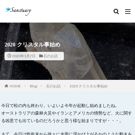
カテゴリー
タグ
2020 クリスタル事始め
クリスタルあれこれ
セッション記録
2020年1月7日
石のお話
ボージャイストーン
天然石
石のこと
絵本お披露目会
魂の声
検索
HOME
Blog
石のお話
2020 クリスタル事始め
今日で松の内も終わり。いよいよ今年が起動し始めましたね。
オーストラリアの森林火災やイランとアメリカの情勢など、火に関す
る凶意でも出ているのだろうかと思う様な始まりですが・・・。
さて、今日は昨年末から徐々に水面に浮かび上がるかのような動きを