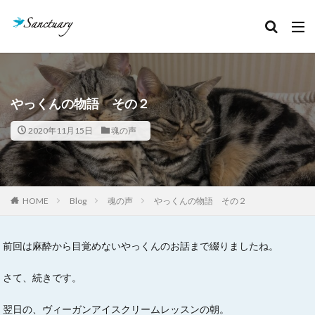
カテゴリー
タグ
やっくんの物語 その２
クリスタルあれこれ
セッション記録
2020年11月15日
魂の声
ボージャイストーン
天然石
石のこと
絵本お披露目会
魂の声
検索
HOME
Blog
魂の声
やっくんの物語 その２
前回は麻酔から目覚めないやっくんのお話まで綴りましたね。
さて、続きです。
翌日の、ヴィーガンアイスクリームレッスンの朝。