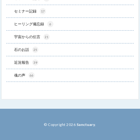
セミナー記録
17
ヒーリング備忘録
6
宇宙からの伝言
21
石のお話
25
近況報告
39
魂の声
66
© Copyright 2026
Sanctuary
.