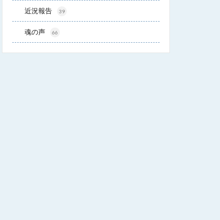
近況報告
39
魂の声
66