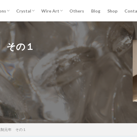
セッションについて
銀河の学校
The Tree of Life 生命の樹リターンジャー
レムリアンパッケージ
ウスイレイキセミナー
カルナレイキセミナー
ライタリアンレイキセミナー
お客様ご感想
クリスタルについて
クリスタル講座 Ver.2 （Zoomオンライン
クリスタルショップ
ワイヤーアートについて
Knot of Isis イシスの結び目® 誕生秘話
ワイヤーアート講座
ons
Crystal
Wire Art
Others
Blog
Shop
Conta
ニー
編）
セッションについて
銀河の学校
The Tree of Life 生命の樹リターンジャー
レムリアンパッケージ
ウスイレイキセミナー
カルナレイキセミナー
ライタリアンレイキセミナー
お客様ご感想
クリスタルについて
クリスタル講座 Ver.2 （Zoomオンライン
クリスタルショップ
ワイヤーアートについて
Knot of Isis イシスの結び目® 誕生秘話
ワイヤーアート講座
ニー
編）
 その１
れ
セッション記録
ボージャイストーン
天然石
石のこと
検索
統制元年 その１