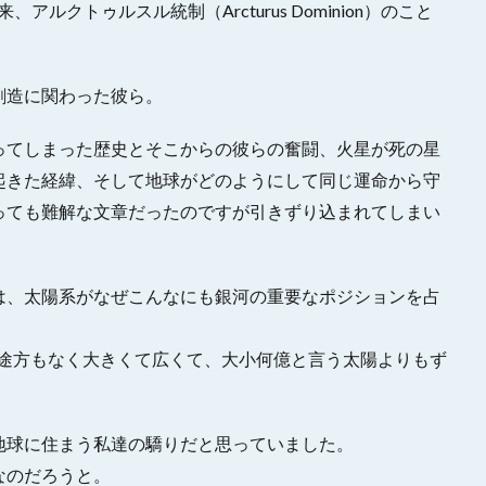
クトゥルスル統制（Arcturus Dominion）のこと
創造に関わった彼ら。
ってしまった歴史とそこからの彼らの奮闘、火星が死の星
起きた経緯、そして地球がどのようにして同じ運命から守
っても難解な文章だったのですが引きずり込まれてしまい
は、太陽系がなぜこんなにも銀河の重要なポジションを占
て途方もなく大きくて広くて、大小何億と言う太陽よりもず
地球に住まう私達の驕りだと思っていました。
なのだろうと。