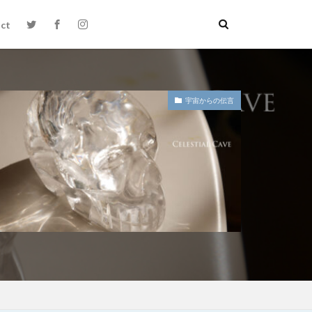
ct
宇宙からの伝言
絵本お披露目会