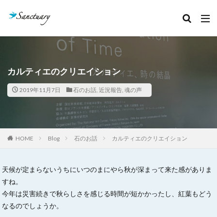
カテゴリー
タグ
カルティエのクリエイション
クリスタルあれこれ
セッション記録
2019年11月7日
石のお話
,
近況報告
,
魂の声
ボージャイストーン
天然石
石のこと
絵本お披露目会
魂の声
検索
HOME
Blog
石のお話
カルティエのクリエイション
天候が定まらないうちにいつのまにやら秋が深まって来た感がありま
すね。
今年は災害続きで秋らしさを感じる時間が短かかったし、紅葉もどう
なるのでしょうか。