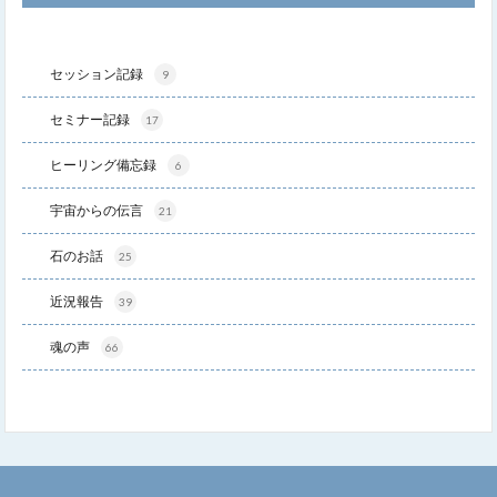
セッション記録
9
セミナー記録
17
ヒーリング備忘録
6
宇宙からの伝言
21
石のお話
25
近況報告
39
魂の声
66