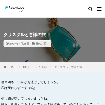
カテゴリー
タグ
クリスタルと意識の旅
クリスタルあれこれ
セッション記録
2019年4月26日
石のお話
ボージャイストーン
天然石
石のこと
絵本お披露目会
魂の声
検索
HOME
Blog
石のお話
クリスタルと意識の旅
連休間際、いかがお過ごしでしょうか。
私は変わらずです（笑）
少し間が空いてしまいましたね。
最近は夜遅くにカリグラフィーの練習をしていることもあって、つい