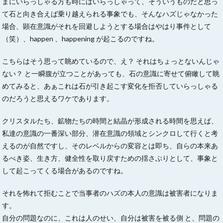
まにいらっしゃる方も時にはいらっしゃって、そういうものだと思っ
て石と向き合えば乗り越えられる事象でも、そんなハズじゃなかった
場合、顕在意識がそれを回避しようとする場合はやはり事件として
（笑）、happen 、happening が起こるのですね。
こちらはそう思って眺めているので、え？ それはちょっとないんじゃ
ない？ と一瞬腹が立つことがあっても、石の意識に寄せて俯瞰して眺
めてみると、あぁこれは石が引き起こす変化を拒否していらっしゃる
のだろうと思えるワケであります。
クリスタルたち、鉱物たちの時間と結晶が形成される時間を思えば、
私達の意識の一番深い部分、潜在意識の領域とシンクロして行くと考
えるのが自然ですし、そのレベルからの変容とは即ち、自らの本来あ
るべき姿、生き方、健全性を取り戻すための揺さぶりとして、事象と
して起こってくる場合があるのですね。
それを怖れて拒むことで当事者のハズの本人の意識は被害者になりま
す。
自分の問題なのに、これは人のせい、自分は被害を被る側 と、問題の