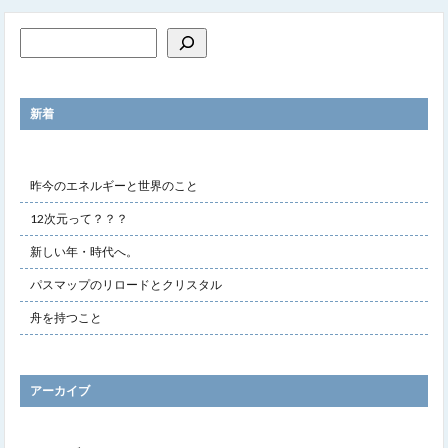
新着
昨今のエネルギーと世界のこと
12次元って？？？
新しい年・時代へ。
パスマップのリロードとクリスタル
舟を持つこと
アーカイブ