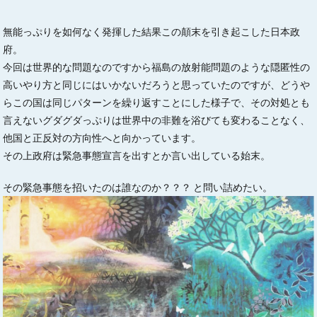
無能っぷりを如何なく発揮した結果この顛末を引き起こした日本政
府。
今回は世界的な問題なのですから福島の放射能問題のような隠匿性の
高いやり方と同じにはいかないだろうと思っていたのですが、どうや
らこの国は同じパターンを繰り返すことにした様子で、その対処とも
言えないグダグダっぷりは世界中の非難を浴びても変わることなく、
他国と正反対の方向性へと向かっています。
その上政府は緊急事態宣言を出すとか言い出している始末。
その緊急事態を招いたのは誰なのか？？？ と問い詰めたい。