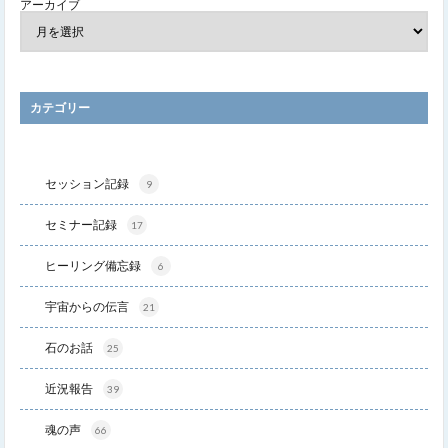
アーカイブ
カテゴリー
セッション記録
9
セミナー記録
17
ヒーリング備忘録
6
宇宙からの伝言
21
石のお話
25
近況報告
39
魂の声
66