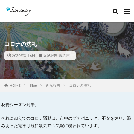
カテゴリー
タグ
コロナの洗礼
クリスタルあれこれ
セッション記録
2020年3月6日
近況報告
,
魂の声
ボージャイストーン
天然石
石のこと
絵本お披露目会
魂の声
検索
HOME
Blog
近況報告
コロナの洗礼
花粉シーズン到来。
それに加えてのコロナ騒動は、市中のプチパニック、不安を煽り、混
みあった電車は既に殺気立つ気配に覆われています。