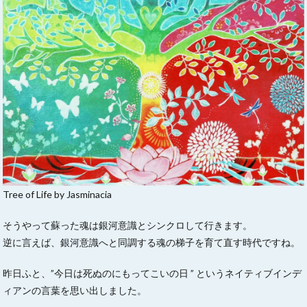
Tree of Life by Jasminacia
そうやって蘇った魂は銀河意識とシンクロして行きます。
逆に言えば、銀河意識へと同調する魂の梯子を育て直す時代ですね。
昨日ふと、”今日は死ぬのにもってこいの日 ” というネイティブインデ
ィアンの言葉を思い出しました。