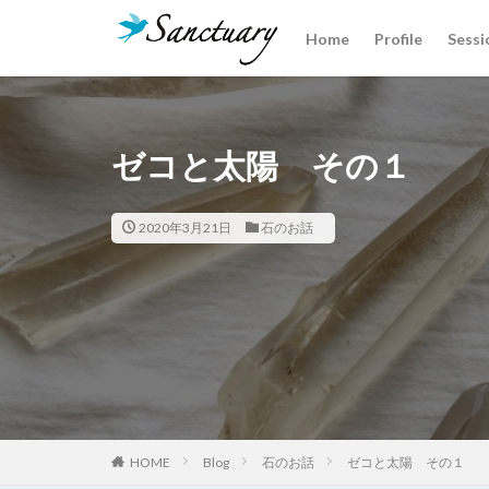
Home
Profile
Sessi
カテゴリー
ゼコと太陽 その１
タグ
クリスタルあれこ
2020年3月21日
石のお話
魂の声
HOME
Blog
石のお話
ゼコと太陽 その１