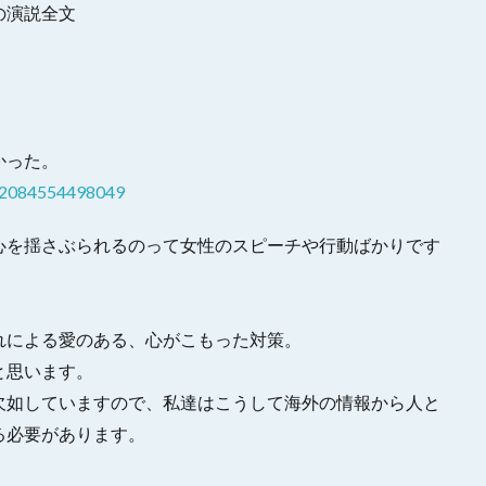
の演説全文
かった。
482084554498049
心を揺さぶられるのって女性のスピーチや行動ばかりです
れによる愛のある、心がこもった対策。
と思います。
欠如していますので、私達はこうして海外の情報から人と
る必要があります。