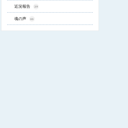
近況報告
39
魂の声
66