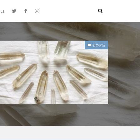
ct
石のお話
絵本お披露目会