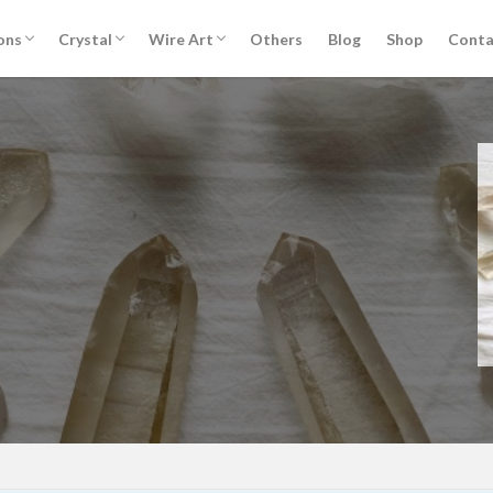
セッションについて
銀河の学校
The Tree of Life 生命の樹リターンジャー
レムリアンパッケージ
ウスイレイキセミナー
カルナレイキセミナー
ライタリアンレイキセミナー
お客様ご感想
クリスタルについて
クリスタル講座 Ver.2 （Zoomオンライン
クリスタルショップ
ワイヤーアートについて
Knot of Isis イシスの結び目® 誕生秘話
ワイヤーアート講座
ons
Crystal
Wire Art
Others
Blog
Shop
Conta
ニー
編）
セッションについて
銀河の学校
The Tree of Life 生命の樹リターンジャー
レムリアンパッケージ
ウスイレイキセミナー
カルナレイキセミナー
ライタリアンレイキセミナー
お客様ご感想
クリスタルについて
クリスタル講座 Ver.2 （Zoomオンライン
クリスタルショップ
ワイヤーアートについて
Knot of Isis イシスの結び目® 誕生秘話
ワイヤーアート講座
ニー
編）
れ
セッション記録
ボージャイストーン
天然石
石のこと
検索