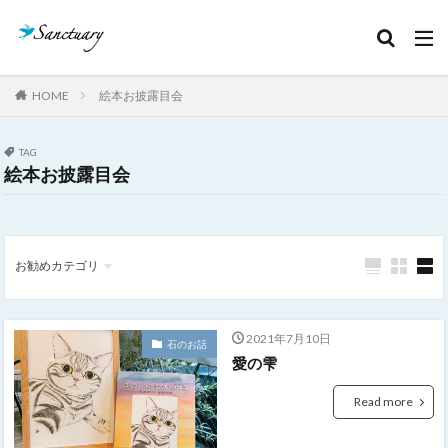
カテゴリー
HOME
絵本お披露目会
タグ
TAG
クリスタルあれこれ
セッション記録
絵本お披露目会
ボージャイストーン
天然石
石のこと
絵本お披露目会
魂の声
お勧めカテゴリ
検索
石のお話
魂の声
宇宙からの伝言
2021年7月10日
石のお話
愛の雫
Read more