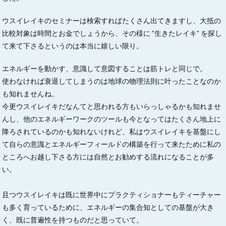
ウスイレイキのセミナーは検索すればたくさん出てきますし、大抵の
比較対象は時間とお金でしょうから、その様に ”生きたレイキ” を探し
て来て下さるというのは本当に嬉しい限り。
エネルギーを動かす、意識して意図することは筋トレと同じで。
使わなければ衰退してしまうのは地球の物理法則に叶ったことなのか
も知れませんね。
今更ウスイレイキだなんてと思われる方もいらっしゃるかも知れませ
んし、他のエネルギーワークのツールも今となってはたくさん地上に
降ろされているのかも知れないけれど、私はウスイレイキを基盤にし
て自らの意識とエネルギーフィールドの構築を行って来たために私の
ところへお越し下さる方には自然とお勧めする流れになることが多
い。
且つウスイレイキは既に世界中にプラクティショナーもティーチャー
も多く育っているために、エネルギーの集合知としての基盤が大き
く、既に普遍性を持つものだと思っていて。