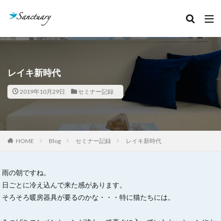
カテゴリー
タグ
レイキ新時代
クリスタルあれこれ
セッション記録
2019年10月29日
セミナー記録
ボージャイストーン
天然石
石のこと
絵本お披露目会
魂の声
検索
HOME
Blog
セミナー記録
レイキ新時代
雨の朝ですね。
日ごとに冷え込んで来た感があります。
そろそろ暖房器具が要るのかな・・・特に猫たちには。