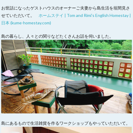
お世話になったゲストハウスのオーナーご夫妻から島生活を垣間見さ
せていただいて。
ホームステイ | Tom and Rimi’s English Homestay |
日本 (kume-homestay.com)
島の暮らし、人々との関りなどたくさんお話を伺いました。
島にあるもので生活雑貨を作るワークショップもやっていただいて。