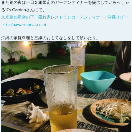
また別の夜は一日２組限定のガーデンディナーを提供していらっしゃ
るK’s Gardenさんにて、
久米島の星空の下、隠れ家レストランガーデンディナー | 沖縄リピー
ト (okinawa-repeat.com)
沖縄の家庭料理と三線のおもてなしをして頂いたり。