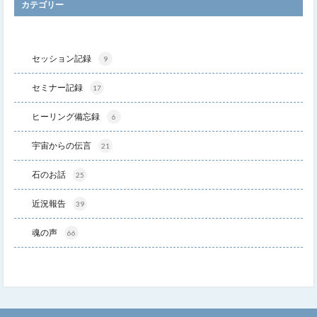
カテゴリー
セッション記録
9
セミナー記録
17
ヒーリング備忘録
6
宇宙からの伝言
21
石のお話
25
近況報告
39
魂の声
66