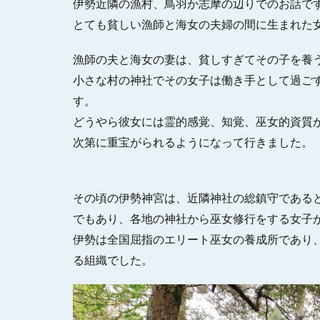
伊勢近隣の漁村、鳥羽か志摩の辺りでのお話で
とても貧しい漁師と海女の夫婦の間に生まれた
漁師の夫と海女の妻は、貧しすぎてその子を養
小さな村の神社でその女子は働き手として過ご
す。
どうやら彼女には霊的感覚、知覚、巫女的資質
次第に重宝がられるようになって行きました。
その頃の伊勢神宮は、近隣神社の総鎮守である
でもあり、各地の神社から巫女修行をする女子
伊勢は全国屈指のエリート巫女の養成所であり
る組織でした。