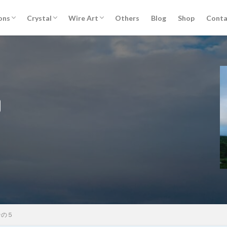
セッションについて
銀河の学校
The Tree of Life 生命の樹リターンジャー
レムリアンパッケージ
ウスイレイキセミナー
カルナレイキセミナー
ライタリアンレイキセミナー
お客様ご感想
クリスタルについて
クリスタル講座 Ver.2 （Zoomオンライン
クリスタルショップ
ワイヤーアートについて
Knot of Isis イシスの結び目® 誕生秘話
ワイヤーアート講座
ons
Crystal
Wire Art
Others
Blog
Shop
Conta
ニー
編）
セッションについて
銀河の学校
The Tree of Life 生命の樹リターンジャー
レムリアンパッケージ
ウスイレイキセミナー
カルナレイキセミナー
ライタリアンレイキセミナー
お客様ご感想
クリスタルについて
クリスタル講座 Ver.2 （Zoomオンライン
クリスタルショップ
ワイヤーアートについて
Knot of Isis イシスの結び目® 誕生秘話
ワイヤーアート講座
ニー
編）
れ
セッション記録
ボージャイストーン
天然石
石のこと
検索
その５