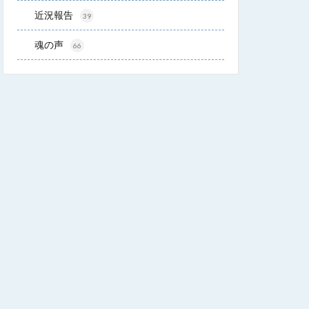
近況報告
39
魂の声
66