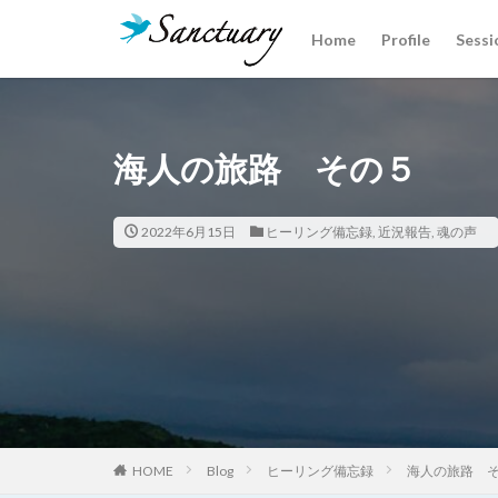
Home
Profile
Sessi
カテゴリー
海人の旅路 その５
タグ
クリスタルあれこ
2022年6月15日
ヒーリング備忘録
,
近況報告
,
魂の声
魂の声
HOME
Blog
ヒーリング備忘録
海人の旅路 